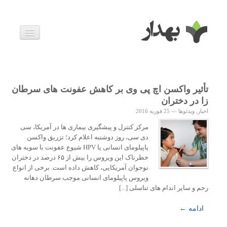
بیماری ها
داروها
اخبار
زندگی سالم
تأثیر واکسن اچ پی وی بر کاهش عفونت های سرطان
خانواده و بارداری
زا در دختران
ویدئوها
اخبار
,
ویدئوها
—
25 فوریه 2016
درباره ما
مرکز کنترل و پیشگیری بیماری ها در آمریکا، سی
دی سی، روز دوشنبه اعلام کرد؛ تزریق واکسن
پاپیلومای انسانی یا HPV شیوع عفونت با سویه های
خطرناک این ویروس را بیش از ۶۵ درصد در دختران
نوجوان آمریکایی، کاهش داده است. برخی از انواع
ویروس پاپیلومای انسانی موجب سرطان دهانه
رحم و سایر اندام های تناسلی [...]
ادامه ←