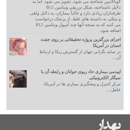
کوبالامین شناخته می شود، تجویز می شود. اما به
دلایل ناشناخته، شکل تزریقی ویتامین B12
طرفداران زیادی دارد و غالبأ بیماران، به دلایل واهی
و متکی به دانسته های غلط، از پزشک درخواست
می کنند که به نسخه آنها چند آمپول ویتامین B12
اضافه شود.
اجرای بزرگترین پروژه تحقیقاتی بر روی جفت
انسان در آمریکا
در سایه نگرانی جهان از گسترش زیکا و ارتباط
آن…
اپیدمی بیماری حاد ریوی جوانان و رابطه آن با
سیگار الکترونیکی
مرکز کنترل و پیشگیری بیماری ها در آمریکا،
عامل…