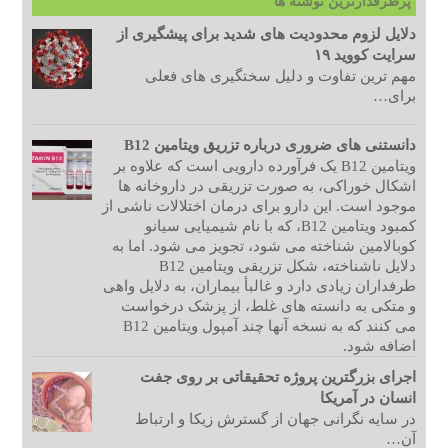
پرطرفدارترین نوشته ها
دلایل لزوم محدودیت های شدید برای پیشگیری از
سرایت کووید ۱۹
مهم ترین تفاوت و دلیل سختگیری های فعلی
برای…
دانستنی های ضروری درباره تزریق ویتامین B12
ویتامین B12 یک فرآورده دارویی است که علاوه بر
اشکال خوراکی، به صورت تزریقی در داروخانه ها
موجود است. این دارو برای درمان اختلالات ناشی از
کمبود ویتامین B12، که با نام شیمیایی سیانو
کوبالامین شناخته می شود، تجویز می شود. اما به
دلایل ناشناخته، شکل تزریقی ویتامین B12
طرفداران زیادی دارد و غالبأ بیماران، به دلایل واهی
و متکی به دانسته های غلط، از پزشک درخواست
می کنند که به نسخه آنها چند آمپول ویتامین B12
اضافه شود.
اجرای بزرگترین پروژه تحقیقاتی بر روی جفت
انسان در آمریکا
در سایه نگرانی جهان از گسترش زیکا و ارتباط
آن…