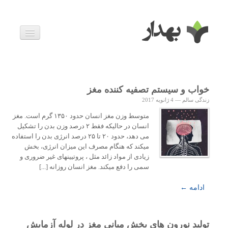
بیماری ها
داروها
اخبار
زندگی سالم
خواب و سیستم تصفیه کننده مغز
خانواده و بارداری
زندگی سالم
—
4 ژانویه 2017
ویدئوها
درباره ما
متوسط وزن مغز انسان حدود ۱۳۵۰ گرم است. مغز
انسان در حالیکه فقط ۲ درصد وزن بدن را تشکیل
می دهد، حدود ۲۰ تا ۲۵ درصد انرژی بدن را استفاده
میکند که هنگام مصرف این میزان انرژی، بخش
زیادی از مواد زائد مثل ، پروتیینهای غیر ضروری و
سمی را دفع میکند. مغز انسان روزانه [...]
ادامه ←
تولید نورون های بخش میانی مغز در لوله آزمایش