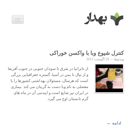
بیماری ها
داروها
اخبار
زندگی سالم
کنترل شیوع وبا با واکسن خوراکی
خانواده و بارداری
ویدئوها
—
20 آگوست 2015
ویدئوها
درباره ما
از تانزانیا در شرق تا سودان جنوبی در جنوب آفریقا
و از نپال تا یمن در آسیا، گستره جغرافیایی بزرگی
است که هرسال، مسئولان بهداشتی کشورها را با
معضلی به نام وبا دست به گریبان می کند. بیماری
در ایران نیز شایع است و اپیدمی آن در ماه های
گرم تابستان اوج می گیرد.
ادامه ←