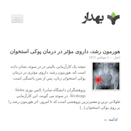
بیماری ها
داروها
اخبار
زندگی سالم
هورمون رشد، داروی مؤثر در درمان پوکی استخوان
خانواده و بارداری
اخبار
—
1 سپتامبر 2015
ویدئوها
درباره ما
نتیجه یک کارآزمایی بالینی در در سوئد نشان داده
است که، هورمون رشد، داروی مؤثری در درمان
پوکی استخوان زنان، پس از سن یائسگی است.
پژوهشگران دانشگاه سادرا- اِلس بوری Södra
Älvsborgs در سوئد می گویند، این کارآزمایی
طولانی ترین و معتبرترین پژوهشی است که تا امروز، اثر هورمون رشد را
بر روی پوکی استخوان [...]
ادامه ←