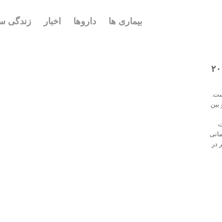
بیماری ها
داروها
اخبار
زندگی سا
ست.
بین
ت
مانی
میلیون نفر در