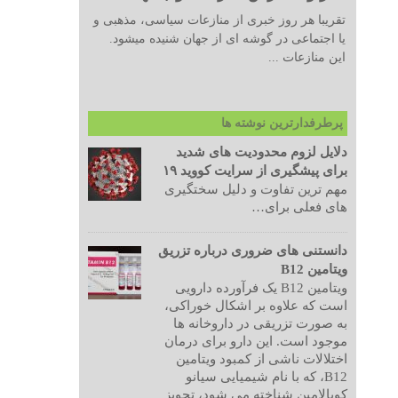
تقریبا هر روز خبری از منازعات سیاسی، مذهبی و
یا اجتماعی در گوشه ای از جهان شنیده میشود.
این منازعات ...
پرطرفدارترین نوشته ها
دلایل لزوم محدودیت های شدید
برای پیشگیری از سرایت کووید ۱۹
مهم ترین تفاوت و دلیل سختگیری
های فعلی برای…
دانستنی های ضروری درباره تزریق
ویتامین B12
ویتامین B12 یک فرآورده دارویی
است که علاوه بر اشکال خوراکی،
به صورت تزریقی در داروخانه ها
موجود است. این دارو برای درمان
اختلالات ناشی از کمبود ویتامین
B12، که با نام شیمیایی سیانو
کوبالامین شناخته می شود، تجویز