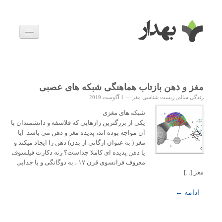
بیماری ها
داروها
اخبار
زندگی سالم
مغز و ذهن بازتاب هماهنگی شبکه های عصبی
خانواده و بارداری
زندگی سالم
,
زیست شناسی مغز
—
1 آگوست 2019
ویدئوها
درباره ما
شبکه های مغزی
یکی از بزرگترین رازهایی که فلاسفه و دانشمندان با
آن مواجه بوده اند، پدیده مغز و ذهن می باشد. آیا
مغز ( به عنوان ارگانی از بدن) ذهن را ایجاد میکند و
یا ذهن پدیده ای کاملا جداست؟ رنه دکارت فیلسوف
معروف فرانسوی قرن ۱۷ ، به دوگانگی و یا جدایی
مغز [...]
ادامه ←