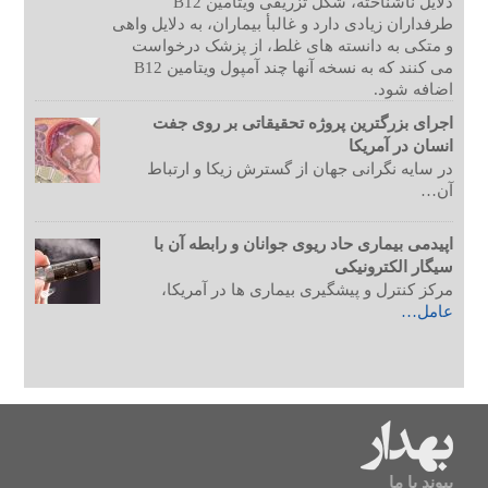
دلایل ناشناخته، شکل تزریقی ویتامین B12
طرفداران زیادی دارد و غالبأ بیماران، به دلایل واهی
و متکی به دانسته های غلط، از پزشک درخواست
می کنند که به نسخه آنها چند آمپول ویتامین B12
اضافه شود.
اجرای بزرگترین پروژه تحقیقاتی بر روی جفت
انسان در آمریکا
در سایه نگرانی جهان از گسترش زیکا و ارتباط
آن…
اپیدمی بیماری حاد ریوی جوانان و رابطه آن با
سیگار الکترونیکی
مرکز کنترل و پیشگیری بیماری ها در آمریکا،
عامل…
پیوند با ما