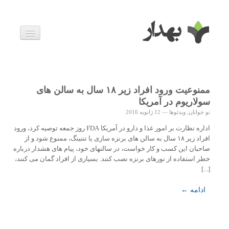
بیماری ها
داروها
اخبار
زندگی سالم
ممنوعیت ورود افراد زیر ۱۸ سال به سالن های
خانواده و بارداری
سولاریوم در آمریکا
ویدئوها
نو جوانان
,
ویدئوها
—
12 ژانویه 2016
درباره ما
اداره نظارت بر امور غذا و دارو در آمریکا FDA روز جمعه توصیه کرد، ورود
افراد زیر ۱۸ سال به سالن های برنزه سازی یا تننینگ، ممنوع شود و از
صاحبان این کسب و کار خواست، در سالنهای خود، پیام های هشدار درباره
خطر استفاده از نورهای برنزه نصب کنند. بسیاری از افراد گمان می کنند،
[...]
ادامه ←