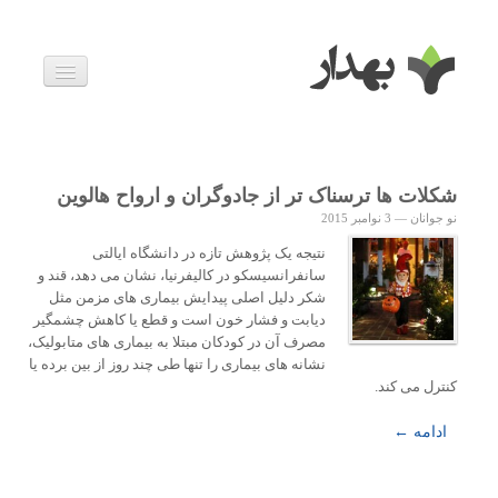
بیماری ها
داروها
اخبار
زندگی سالم
شکلات ها ترسناک تر از جادوگران و ارواح هالوین
خانواده و بارداری
نو جوانان
—
3 نوامبر 2015
ویدئوها
درباره ما
نتیجه یک پژوهش تازه در دانشگاه ایالتی
سانفرانسیسکو در کالیفرنیا، نشان می دهد، قند و
شکر دلیل اصلی پیدایش بیماری های مزمن مثل
دیابت و فشار خون است و قطع یا کاهش چشمگیر
مصرف آن در کودکان مبتلا به بیماری های متابولیک،
نشانه های بیماری را تنها طی چند روز از بین برده یا
کنترل می کند.
ادامه ←