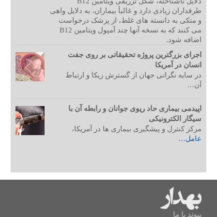
دلایل ناشناخته، شکل تزریقی ویتامین B12
طرفداران زیادی دارد و غالبأ بیماران، به دلایل واهی
و متکی به دانسته های غلط، از پزشک درخواست
می کنند که به نسخه آنها چند آمپول ویتامین B12
اضافه شود.
اجرای بزرگترین پروژه تحقیقاتی بر روی جفت
انسان در آمریکا
در سایه نگرانی جهان از گسترش زیکا و ارتباط
آن…
اپیدمی بیماری حاد ریوی جوانان و رابطه آن با
سیگار الکترونیکی
مرکز کنترل و پیشگیری بیماری ها در آمریکا،
عامل…
پیوند با ما