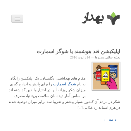
بیماری ها
داروها
اخبار
زندگی سالم
اپلیکیشن قند هوشمند یا شوگر اسمارت
خانواده و بارداری
تغذیه سالم
,
ویدئوها
—
14 ژانویه 2016
ویدئوها
درباره ما
مقام های بهداشتی انگلستان، یک اپلیکشن رایگان
به نام
شوگر اسمارت
را برای پایش و اندازه گیری
میزان شکر روزانه آنها در اختیار والدین گذاشته اند.
بر اساس آمار دیده بان سلامت بریتانیا، مصرف
شکر در مردم آن کشور بسیار بیشتر و تقریبا سه برابر میزان توصیه شده
در هرم استاندارد غذایی [...]
ادامه ←