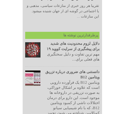
تقریبا هر روز خبری از منازعات سیاسی، مذهبی و
یا اجتماعی در گوشه ای از جهان شنیده میشود.
این منازعات ...
پرطرفدارترین نوشته ها
دلایل لزوم محدودیت های شدید
برای پیشگیری از سرایت کووید ۱۹
مهم ترین تفاوت و دلیل سختگیری
های فعلی برای…
دانستنی های ضروری درباره تزریق
ویتامین B12
ویتامین B12 یک فرآورده دارویی
است که علاوه بر اشکال خوراکی،
به صورت تزریقی در داروخانه ها
موجود است. این دارو برای درمان
اختلالات ناشی از کمبود ویتامین
B12، که با نام شیمیایی سیانو
کوبالامین شناخته می شود، تجویز