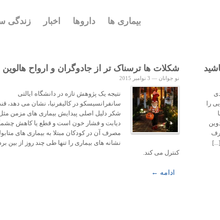
بیماری ها
داروها
اخبار
زندگی سا
اشید
شکلات ها ترسناک تر از جادوگران و ارواح هالوین
نو جوانان
—
3 نوامبر 2015
دی
نتیجه یک پژوهش تازه در دانشگاه ایالتی
ی را
سانفرانسیسکو در کالیفرنیا، نشان می دهد، قند
 با
شکر دلیل اصلی پیدایش بیماری های مزمن مثل
وین
دیابت و فشار خون است و قطع یا کاهش چشمگ
رف
مصرف آن در کودکان مبتلا به بیماری های متابول
.]
نشانه های بیماری را تنها طی چند روز از بین برده
کنترل می کند.
ادامه ←