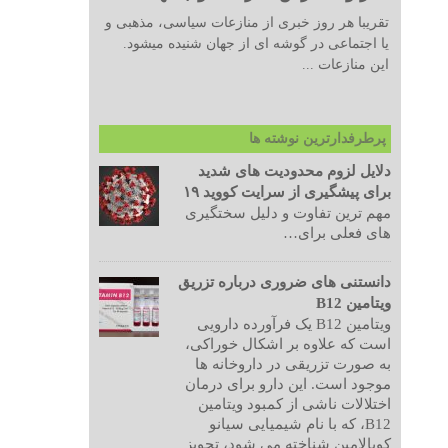
تقریبا هر روز خبری از منازعات سیاسی، مذهبی و
یا اجتماعی در گوشه ای از جهان شنیده میشود.
این منازعات ...
پرطرفدارترین نوشته ها
دلایل لزوم محدودیت های شدید
برای پیشگیری از سرایت کووید ۱۹
مهم ترین تفاوت و دلیل سختگیری
های فعلی برای…
دانستنی های ضروری درباره تزریق
ویتامین B12
ویتامین B12 یک فرآورده دارویی
است که علاوه بر اشکال خوراکی،
به صورت تزریقی در داروخانه ها
موجود است. این دارو برای درمان
اختلالات ناشی از کمبود ویتامین
B12، که با نام شیمیایی سیانو
کوبالامین شناخته می شود، تجویز