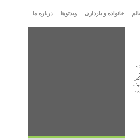
لم
خانواده و بارداری
ویدئوها
درباره ما
 و
یر
یک،
 یا