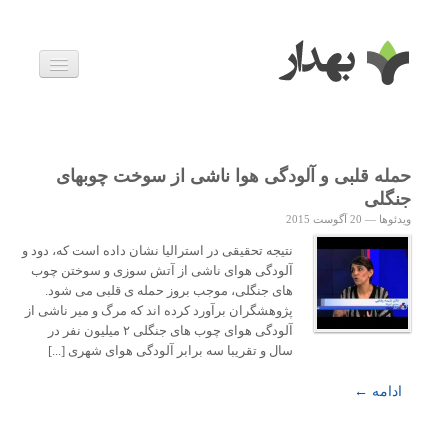
بیماری ها
داروها
اخبار
زندگی سالم
حمله قلبی و آلودگی هوا ناشی از سوخت چوبهای
خانواده و بارداری
جنگلی
ویدئوها
ویدئوها
—
20 آگوست 2015
درباره ما
نتیجه تحقیقی در استرالیا نشان داده است که، دود و
آلودگی هوای ناشی از آتش سوزی و سوختن چوب
های جنگلی، موجب بروز حمله ی قلبی می شود.
پژوهشگران برآورد کرده اند که مرگ و میر ناشی از
آلودگی هوای چوب های جنگلی ۲ میلیون نفر در
سال و تقریبا سه برابر آلودگی هوای شهری [...]
ادامه ←