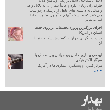
دلایل ناشناخته، شکل تزریقی ویتامین B12
طرفداران زیادی دارد و غالبأ بیماران، به دلایل واهی
و متکی به دانسته های غلط، از پزشک درخواست
می کنند که به نسخه آنها چند آمپول ویتامین B12
اضافه شود.
اجرای بزرگترین پروژه تحقیقاتی بر روی جفت
انسان در آمریکا
در سایه نگرانی جهان از گسترش زیکا و ارتباط
آن…
اپیدمی بیماری حاد ریوی جوانان و رابطه آن با
سیگار الکترونیکی
مرکز کنترل و پیشگیری بیماری ها در آمریکا،
عامل…
پیوند با ما