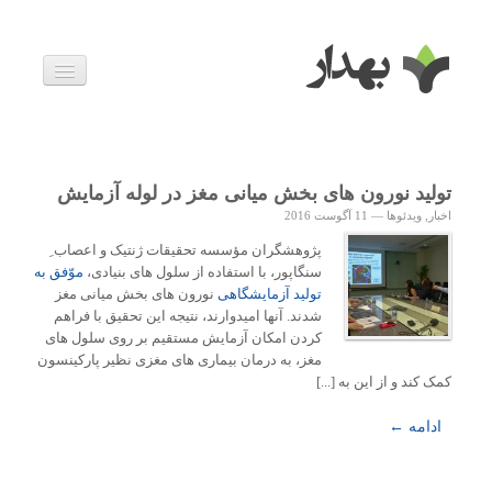
بیماری ها
داروها
اخبار
زندگی سالم
تولید نورون های بخش میانی مغز در لوله آزمایش
خانواده و بارداری
اخبار
,
ویدئوها
—
11 آگوست 2016
ویدئوها
درباره ما
پژوهشگران مؤسسه تحقیقات ژنتیک و اعصاب ِ
سنگاپور، با استفاده از سلول های بنیادی،
موّفق به
تولید آزمایشگاهی
نورون های بخش میانی مغز
شدند. آنها امیدوارند، نتیجه این تحقیق با فراهم
کردن امکان آزمایش مستقیم بر روی سلول های
مغز، به درمان بیماری های مغزی نظیر پارکینسون
کمک کند و از این به [...]
ادامه ←