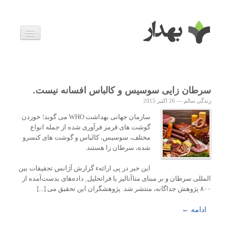
بیماری ها
داروها
اخبار
زندگی سالم
سرطان زایی سوسیس و کالباس افسانه نیست.
خانواده و بارداری
زندگی سالم
—
26 اکتبر 2015
ویدئوها
درباره ما
سازمان جهانی بهداشت WHO می گوید؛ خوردن
گوشت های قرمز فرآوری شده از جمله انواع
مختلف، سوسیس، کالباس و گوشت های کنسرو
شده، سرطان زا هستند.
این خبر در پی ارائهء گزارش آژانس تحقیقات بین
المللی سرطان و بر مبنای متاآنالیز یا فراتحلیل ِ داده‌های بدست‌آمده از
۸۰۰ پژوهش جداگانه، منتشر شد. پژوهشگران این تحقیق می [...]
ادامه ←