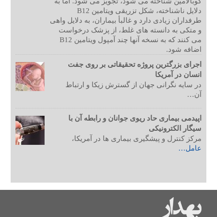
کوبالامین شناخته می شود، تجویز می شود. اما به
دلایل ناشناخته، شکل تزریقی ویتامین B12
طرفداران زیادی دارد و غالبأ بیماران، به دلایل واهی
و متکی به دانسته های غلط، از پزشک درخواست
می کنند که به نسخه آنها چند آمپول ویتامین B12
اضافه شود.
اجرای بزرگترین پروژه تحقیقاتی بر روی جفت
انسان در آمریکا
در سایه نگرانی جهان از گسترش زیکا و ارتباط
آن…
اپیدمی بیماری حاد ریوی جوانان و رابطه آن با
سیگار الکترونیکی
مرکز کنترل و پیشگیری بیماری ها در آمریکا،
عامل…