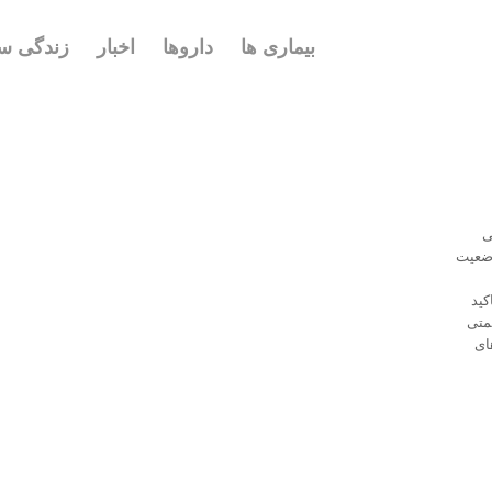
بیماری ها
داروها
اخبار
زندگی سا
ی
وضعیت
کید
متی
ای