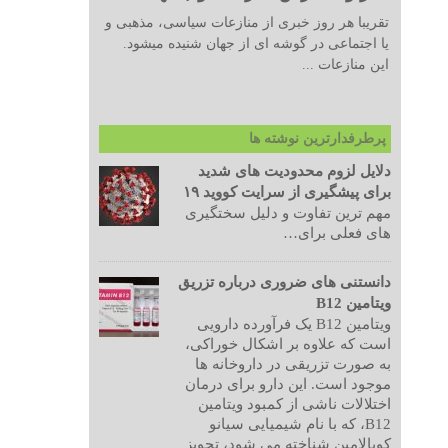
تقریبا هر روز خبری از منازعات سیاسی، مذهبی و
یا اجتماعی در گوشه ای از جهان شنیده میشود.
این منازعات ...
پرطرفدارترین نوشته ها
دلایل لزوم محدودیت های شدید
برای پیشگیری از سرایت کووید ۱۹
مهم ترین تفاوت و دلیل سختگیری
های فعلی برای…
دانستنی های ضروری درباره تزریق
ویتامین B12
ویتامین B12 یک فرآورده دارویی
است که علاوه بر اشکال خوراکی،
به صورت تزریقی در داروخانه ها
موجود است. این دارو برای درمان
اختلالات ناشی از کمبود ویتامین
B12، که با نام شیمیایی سیانو
کوبالامین شناخته می شود، تجویز