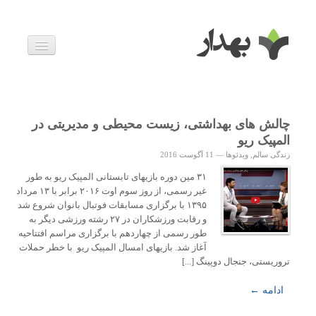
بیماری ها
داروها
اخبار
زندگی سالم
چالش های بهداشتی، زیست محیطی و مدیریتی در
خانواده و بارداری
المپیک ریو
ویدئوها
زندگی سالم
,
ویدئوها
—
11 آگوست 2016
درباره ما
۳۱ مین دوره بازیهای تابستانی المپیک ریو به طور
غیر رسمی، از روز سوم اوت ۲۰۱۶ برابر با ۱۳ مرداد
۱۳۹۵ با برگزاری مسابقات فوتبال بانوان شروع شد
و رقابت ورزشکاران در ۲۷ رشته ورزشی دیگر به
طور رسمی از چهاردهم با برگزاری مراسم افتتاحیه
آغاز شد. بازیهای امسال المپیک ریو با خطر حملات
تروریستی، جنجال دوپینگ [...]
ادامه ←