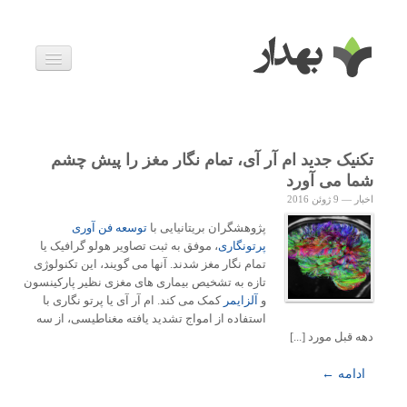
بیماری ها
داروها
اخبار
زندگی سالم
تکنیک جدید ام آر آی، تمام نگار مغز را پیش چشم
خانواده و بارداری
شما می آورد
ویدئوها
اخبار
—
9 ژوئن 2016
درباره ما
پژوهشگران بریتانیایی با
توسعه فن آوری
پرتونگاری
، موفق به ثبت تصاویر هولو گرافیک یا
تمام نگار مغز شدند. آنها می گویند، این تکنولوژی
تازه به تشخیص بیماری های مغزی نظیر پارکینسون
و
آلزایمر
کمک می کند. ام آر آی یا پرتو نگاری با
استفاده از امواج تشدید یافته مغناطیسی، از سه
دهه قبل مورد [...]
ادامه ←