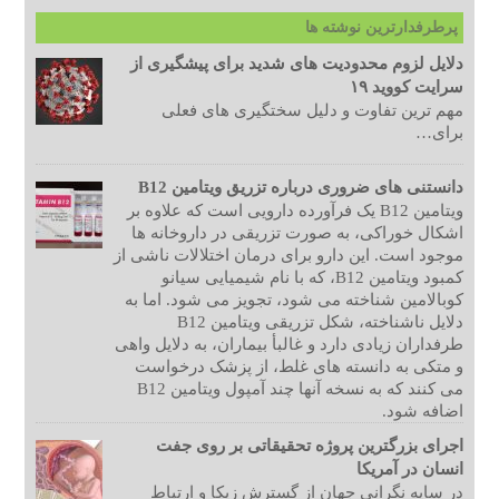
پرطرفدارترین نوشته ها
دلایل لزوم محدودیت های شدید برای پیشگیری از
سرایت کووید ۱۹
مهم ترین تفاوت و دلیل سختگیری های فعلی
برای…
دانستنی های ضروری درباره تزریق ویتامین B12
ویتامین B12 یک فرآورده دارویی است که علاوه بر
اشکال خوراکی، به صورت تزریقی در داروخانه ها
موجود است. این دارو برای درمان اختلالات ناشی از
کمبود ویتامین B12، که با نام شیمیایی سیانو
کوبالامین شناخته می شود، تجویز می شود. اما به
دلایل ناشناخته، شکل تزریقی ویتامین B12
طرفداران زیادی دارد و غالبأ بیماران، به دلایل واهی
و متکی به دانسته های غلط، از پزشک درخواست
می کنند که به نسخه آنها چند آمپول ویتامین B12
اضافه شود.
اجرای بزرگترین پروژه تحقیقاتی بر روی جفت
انسان در آمریکا
در سایه نگرانی جهان از گسترش زیکا و ارتباط