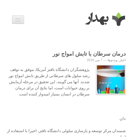
بیماری ها
داروها
اخبار
زندگی سالم
درمان سرطان با تابش امواج نور
خانواده و بارداری
اخبار
,
ویدئوها
—
7 می 2016
ویدئوها
درباره ما
پژوهشگران دانشگاه تافتز آمریکا، موفق به توقف
رشد سلول های سرطانی از طریق تابش امواج نور
شدند. آنها می گویند، این تحقیق در مرحله آزمایش
بر روی حیوانات است، اما نتایج آن برای درمان
سرطان در انسان بسیار امیدوار کننده است.
دان
شمندان مرکز توسعه و بازسازی سلولی دانشگاه تافتز، اخیرا با استفاده از