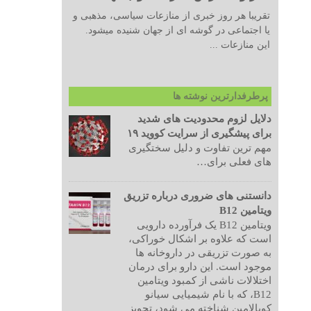
تقریبا هر روز خبری از منازعات سیاسی، مذهبی و
یا اجتماعی در گوشه ای از جهان شنیده میشود.
این منازعات ...
پرطرفدارترین نوشته ها
دلایل لزوم محدودیت های شدید
برای پیشگیری از سرایت کووید ۱۹
مهم ترین تفاوت و دلیل سختگیری
های فعلی برای…
دانستنی های ضروری درباره تزریق
ویتامین B12
ویتامین B12 یک فرآورده دارویی
است که علاوه بر اشکال خوراکی،
به صورت تزریقی در داروخانه ها
موجود است. این دارو برای درمان
اختلالات ناشی از کمبود ویتامین
B12، که با نام شیمیایی سیانو
کوبالامین شناخته می شود، تجویز