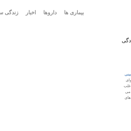
بیماری ها
داروها
اخبار
زندگی سا
ادگی
ینی
وای
 اغلب
 می
های