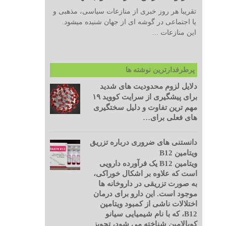
تقریبا هر روز خبری از منازعات سیاسی، مذهبی و
یا اجتماعی در گوشه ای از جهان شنیده میشود.
این منازعات ...
پرطرفدارترین نوشته ها
دلایل لزوم محدودیت های شدید
برای پیشگیری از سرایت کووید ۱۹
مهم ترین تفاوت و دلیل سختگیری
های فعلی برای…
دانستنی های ضروری درباره تزریق
ویتامین B12
ویتامین B12 یک فرآورده دارویی
است که علاوه بر اشکال خوراکی،
به صورت تزریقی در داروخانه ها
موجود است. این دارو برای درمان
اختلالات ناشی از کمبود ویتامین
B12، که با نام شیمیایی سیانو
کوبالامین شناخته می شود، تجویز