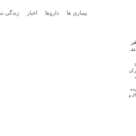
بیماری ها
داروها
اخبار
زندگی سا
بستان سعودی، از مرگ ۴ نفر
 آن
ت
رده
ک و