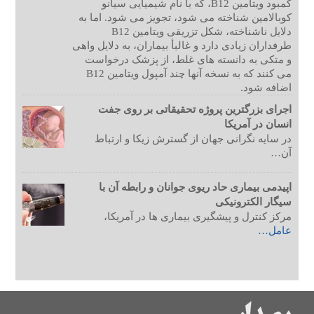
کمبود ویتامین B12، که با نام شیمیایی سیانو
کوبالامین شناخته می شود، تجویز می شود. اما به
دلایل ناشناخته، شکل تزریقی ویتامین B12
طرفداران زیادی دارد و غالبأ بیماران، به دلایل واهی
و متکی به دانسته های غلط، از پزشک درخواست
می کنند که به نسخه آنها چند آمپول ویتامین B12
اضافه شود.
اجرای بزرگترین پروژه تحقیقاتی بر روی جفت
انسان در آمریکا
در سایه نگرانی جهان از گسترش زیکا و ارتباط
آن…
اپیدمی بیماری حاد ریوی جوانان و رابطه آن با
سیگار الکترونیکی
مرکز کنترل و پیشگیری بیماری ها در آمریکا،
عامل…