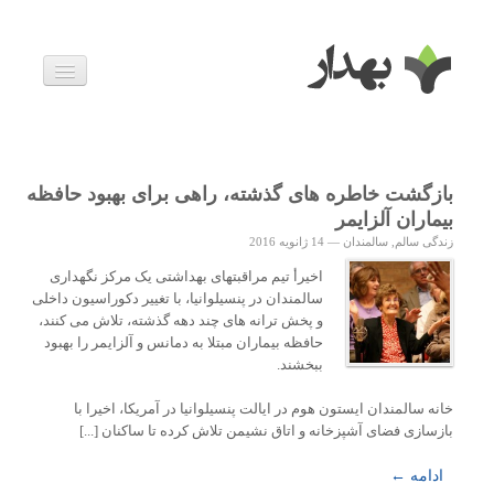
بیماری ها
داروها
اخبار
زندگی سالم
بازگشت خاطره های گذشته، راهی برای بهبود حافظه
خانواده و بارداری
بیماران آلزایمر
ویدئوها
زندگی سالم
,
سالمندان
—
14 ژانویه 2016
درباره ما
اخیرأ تیم مراقبتهای بهداشتی یک مرکز نگهداری
سالمندان در پنسیلوانیا، با تغییر دکوراسیون داخلی
و پخش ترانه های چند دهه گذشته، تلاش می کنند،
حافظه بیماران مبتلا به دمانس و آلزایمر را بهبود
ببخشند.
خانه سالمندان ایستون هوم در ایالت پنسیلوانیا در آمریکا، اخیرا با
بازسازی فضای آشپزخانه و اتاق نشیمن تلاش کرده تا ساکنان [...]
ادامه ←