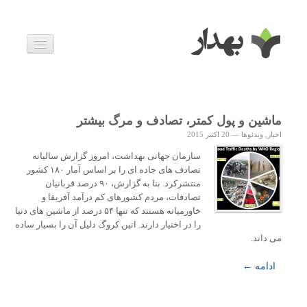
بیماری ها
داروها
اخبار
زندگی سالم
ماشین و پول کمتر، تصادف و مرگ بیشتر
خانواده و بارداری
اخبار
,
ویدئوها
—
20 اکتبر 2015
ویدئوها
درباره ما
سازمان جهانی بهداشت، امروز گزارش سالیانه
تصادف های جاده ای را بر اساس آمار ۱۸۰ کشور
منتشرکرد. بنا به گزارش، ۹۰ درصد قربانیان
تصادفات، مردم کشورهای کم درآمد آفریقا و
خاورمیانه هستند که تنها ۵۴ درصد از ماشین های دنیا
را در اختیار دارند. اتین کروگ دلیل آن را بسیار ساده
می داند.
ادامه ←