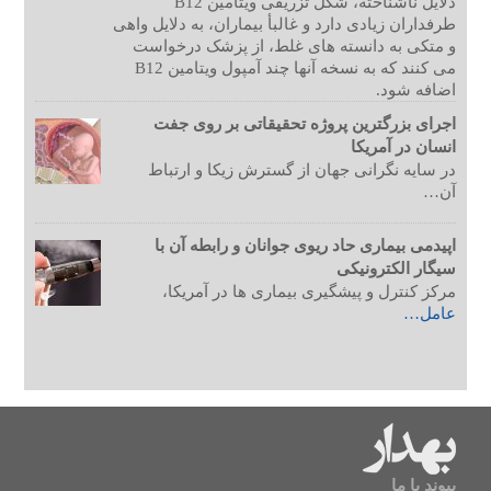
دلایل ناشناخته، شکل تزریقی ویتامین B12
طرفداران زیادی دارد و غالبأ بیماران، به دلایل واهی
و متکی به دانسته های غلط، از پزشک درخواست
می کنند که به نسخه آنها چند آمپول ویتامین B12
اضافه شود.
اجرای بزرگترین پروژه تحقیقاتی بر روی جفت
انسان در آمریکا
در سایه نگرانی جهان از گسترش زیکا و ارتباط
آن…
اپیدمی بیماری حاد ریوی جوانان و رابطه آن با
سیگار الکترونیکی
مرکز کنترل و پیشگیری بیماری ها در آمریکا،
عامل…
پیوند با ما