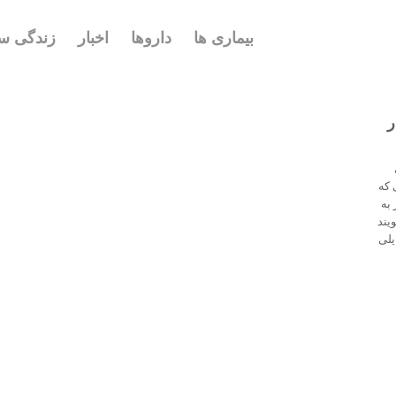
بیماری ها
داروها
اخبار
زندگی سا
ر
 که
 به
یند
یلی