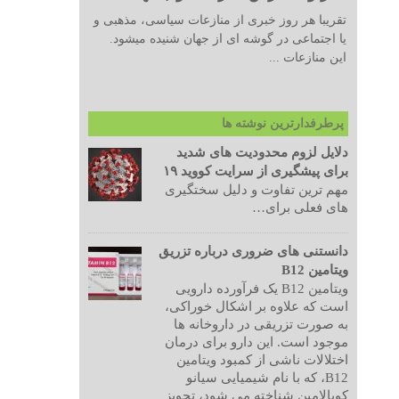
تقریبا هر روز خبری از منازعات سیاسی، مذهبی و
یا اجتماعی در گوشه ای از جهان شنیده میشود.
این منازعات ...
پرطرفدارترین نوشته ها
دلایل لزوم محدودیت های شدید
برای پیشگیری از سرایت کووید ۱۹
مهم ترین تفاوت و دلیل سختگیری
های فعلی برای…
دانستنی های ضروری درباره تزریق
ویتامین B12
ویتامین B12 یک فرآورده دارویی
است که علاوه بر اشکال خوراکی،
به صورت تزریقی در داروخانه ها
موجود است. این دارو برای درمان
اختلالات ناشی از کمبود ویتامین
B12، که با نام شیمیایی سیانو
کوبالامین شناخته می شود، تجویز