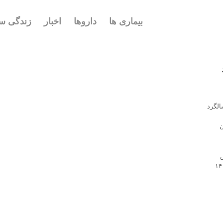
بیماری ها
داروها
اخبار
زندگی سا
د
مریکا، در ۳۵ مین سالگرد
۲۰۳۰ پایان
ش
مقام های بهداشتی آمریکا و تعهد جامعه جهانی به حذف این بیماری تا ۱۴