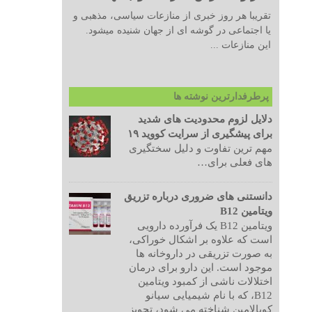
تقریبا هر روز خبری از منازعات سیاسی، مذهبی و
یا اجتماعی در گوشه ای از جهان شنیده میشود.
این منازعات ...
پرطرفدارترین نوشته ها
دلایل لزوم محدودیت های شدید
برای پیشگیری از سرایت کووید ۱۹
مهم ترین تفاوت و دلیل سختگیری
های فعلی برای…
دانستنی های ضروری درباره تزریق
ویتامین B12
ویتامین B12 یک فرآورده دارویی
است که علاوه بر اشکال خوراکی،
به صورت تزریقی در داروخانه ها
موجود است. این دارو برای درمان
اختلالات ناشی از کمبود ویتامین
B12، که با نام شیمیایی سیانو
کوبالامین شناخته می شود، تجویز