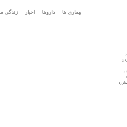
بیماری ها
داروها
اخبار
زندگی سا
د
ردن
یا
بارزه