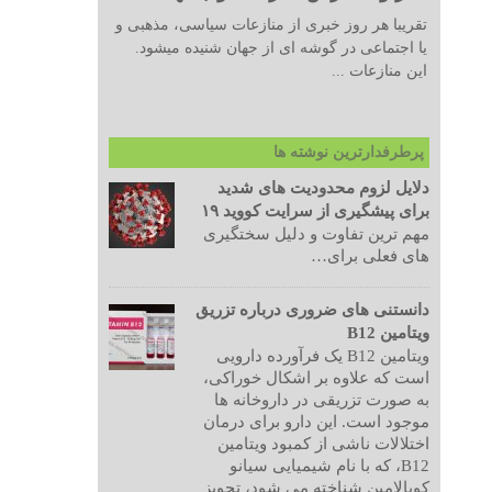
تقریبا هر روز خبری از منازعات سیاسی، مذهبی و
یا اجتماعی در گوشه ای از جهان شنیده میشود.
این منازعات ...
پرطرفدارترین نوشته ها
دلایل لزوم محدودیت های شدید
برای پیشگیری از سرایت کووید ۱۹
مهم ترین تفاوت و دلیل سختگیری
های فعلی برای…
دانستنی های ضروری درباره تزریق
ویتامین B12
ویتامین B12 یک فرآورده دارویی
است که علاوه بر اشکال خوراکی،
به صورت تزریقی در داروخانه ها
موجود است. این دارو برای درمان
اختلالات ناشی از کمبود ویتامین
B12، که با نام شیمیایی سیانو
کوبالامین شناخته می شود، تجویز