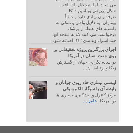
می شود. اما به دلایل ناشناخته،
شکل تزریقی ویتامین B12
طرفداران زیادی دارد و غالبأ
بیماران، به دلایل واهی و متکی به
دانسته های غلط، از پزشک
درخواست می کنند که به نسخه آنها
چند آمپول ویتامین B12 اضافه شود.
اجرای بزرگترین پروژه تحقیقاتی بر
روی جفت انسان در آمریکا
در سایه نگرانی جهان از گسترش
زیکا و ارتباط آن…
اپیدمی بیماری حاد ریوی جوانان و
رابطه آن با سیگار الکترونیکی
مرکز کنترل و پیشگیری بیماری ها
در آمریکا،
عامل…