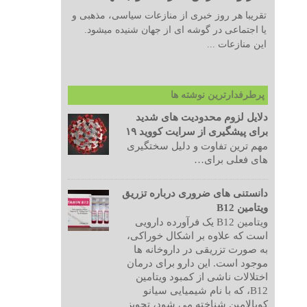
تقریبا هر روز خبری از منازعات سیاسی، مذهبی و
یا اجتماعی در گوشه ای از جهان شنیده میشود.
این منازعات ...
پرطرفدارترین نوشته ها
دلایل لزوم محدودیت های شدید
برای پیشگیری از سرایت کووید ۱۹
مهم ترین تفاوت و دلیل سختگیری
های فعلی برای…
دانستنی های ضروری درباره تزریق
ویتامین B12
ویتامین B12 یک فرآورده دارویی
است که علاوه بر اشکال خوراکی،
به صورت تزریقی در داروخانه ها
موجود است. این دارو برای درمان
اختلالات ناشی از کمبود ویتامین
B12، که با نام شیمیایی سیانو
کوبالامین شناخته می شود، تجویز