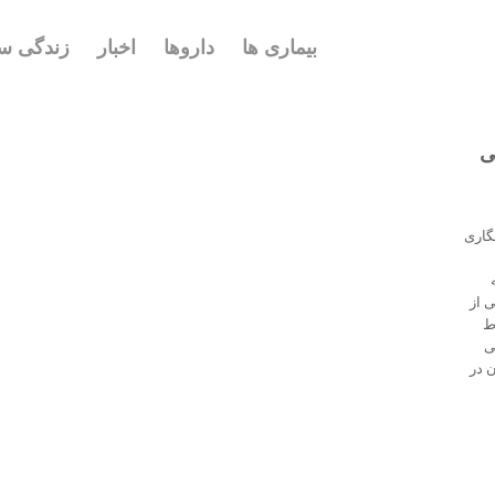
بیماری ها
داروها
اخبار
زندگی سا
ی
(MRI) یا پرتونگاری
 از
ط
ی
ن در