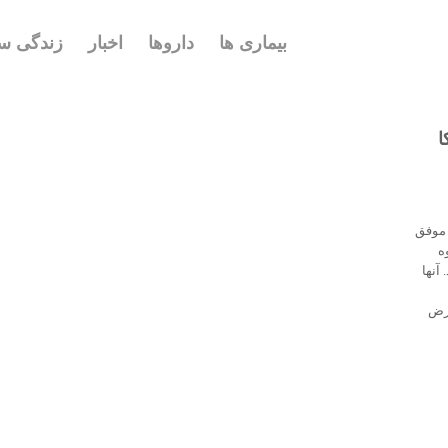
بیماری ها
داروها
اخبار
زندگی سا
ا
 موفق
وه
 بیاورند. آنها
عرض