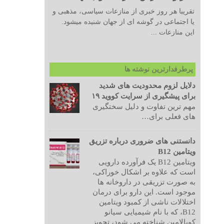
تقریبا هر روز خبری از منازعات سیاسی، مذهبی و
یا اجتماعی در گوشه ای از جهان شنیده میشود.
این منازعات ...
پرطرفدارترین نوشته ها
دلایل لزوم محدودیت های شدید
برای پیشگیری از سرایت کووید ۱۹
مهم ترین تفاوت و دلیل سختگیری
های فعلی برای…
دانستنی های ضروری درباره تزریق
ویتامین B12
ویتامین B12 یک فرآورده دارویی
است که علاوه بر اشکال خوراکی،
به صورت تزریقی در داروخانه ها
موجود است. این دارو برای درمان
اختلالات ناشی از کمبود ویتامین
B12، که با نام شیمیایی سیانو
کوبالامین شناخته می شود، تجویز