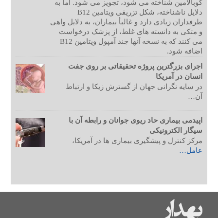
کوبالامین شناخته می شود، تجویز می شود. اما به
دلایل ناشناخته، شکل تزریقی ویتامین B12
طرفداران زیادی دارد و غالبأ بیماران، به دلایل واهی
و متکی به دانسته های غلط، از پزشک درخواست
می کنند که به نسخه آنها چند آمپول ویتامین B12
اضافه شود.
اجرای بزرگترین پروژه تحقیقاتی بر روی جفت
انسان در آمریکا
در سایه نگرانی جهان از گسترش زیکا و ارتباط
آن…
اپیدمی بیماری حاد ریوی جوانان و رابطه آن با
سیگار الکترونیکی
مرکز کنترل و پیشگیری بیماری ها در آمریکا،
عامل…