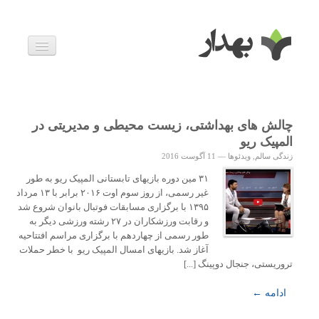
بیماری ها
داروها
اخبار
زندگی سالم
چالش های بهداشتی، زیست محیطی و مدیریتی در
خانواده و بارداری
المپیک ریو
ویدئوها
زندگی سالم
,
ویدئوها
—
11 آگوست 2016
درباره ما
۳۱ مین دوره بازیهای تابستانی المپیک ریو به طور
غیر رسمی، از روز سوم اوت ۲۰۱۶ برابر با ۱۳ مرداد
۱۳۹۵ با برگزاری مسابقات فوتبال بانوان شروع شد
و رقابت ورزشکاران در ۲۷ رشته ورزشی دیگر به
طور رسمی از چهاردهم با برگزاری مراسم افتتاحیه
آغاز شد. بازیهای امسال المپیک ریو با خطر حملات
تروریستی، جنجال دوپینگ [...]
ادامه ←