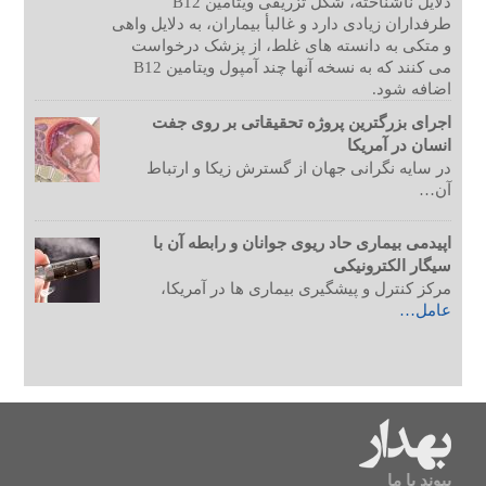
دلایل ناشناخته، شکل تزریقی ویتامین B12
طرفداران زیادی دارد و غالبأ بیماران، به دلایل واهی
و متکی به دانسته های غلط، از پزشک درخواست
می کنند که به نسخه آنها چند آمپول ویتامین B12
اضافه شود.
اجرای بزرگترین پروژه تحقیقاتی بر روی جفت
انسان در آمریکا
در سایه نگرانی جهان از گسترش زیکا و ارتباط
آن…
اپیدمی بیماری حاد ریوی جوانان و رابطه آن با
سیگار الکترونیکی
مرکز کنترل و پیشگیری بیماری ها در آمریکا،
عامل…
پیوند با ما