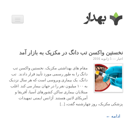
بیماری ها
داروها
اخبار
زندگی سالم
نخستین واکسن تب دانگ در مکزیک به بازار آمد
خانواده و بارداری
اخبار
—
5 ژانویه 2016
ویدئوها
درباره ما
مقام های بهداشتی مکزیک، نخستین واکسن تب
دانگ را به طور رسمی مورد تأیید قرار دادند. تب
دانگ، یک بیماری ویروسی است که هر سال نزدیک
به ۱۰۰ میلیون نفر را در جهان بیمار می کند. اغلب
مبتلایان بیماری ساکن کشورهای آسیا، آفریقا و
آمریکای لاتین هستند. آژانس ایمنی تمهیدات
پزشکی مکزیک، روز چهارشنبه گفت، [...]
ادامه ←