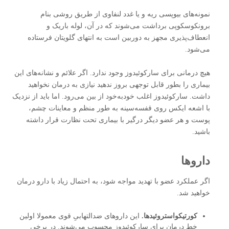
نمونه‌های بیوپسی ریه و یا غدد لنفاوی از طریق روشی بنام
برونکوسکوپی برداشت می‌شوند که در آن، لوله باریک و
انعطاف‌پذیری مجهز به دوربین است به انتهای گلویتان فرستاده
می‌شود.
هیچ درمانی برای سارکوئیدوز وجود ندارد. اگر علائم و نشانه‌های این
بیماری را بطور قابل توجهی بروز ندهید نیازی به درمان نخواهید
داشت. سارکوئیدوز اغلب خودبه‌خود از بین می‌رود. اما باید از نزدیک
با اشعه ایکس روی قفسه‌سینه به طور منظم و معاینات چشم،
پوست و هر عضو دیگر درگیر با بیماری تحت نظارت قرار داشته
باشید.
داروها
اگر عملکرد عضو با تهدید مواجه شود، به احتمال زیاد با دارو درمان
خواهید شد.
کورتیکواستروئیدها.
این داروهای ضدالتهابیِ قوی معمولا اولین
خط درمان برای سارکوئیدوز محسوب می‌شوند. در برخی