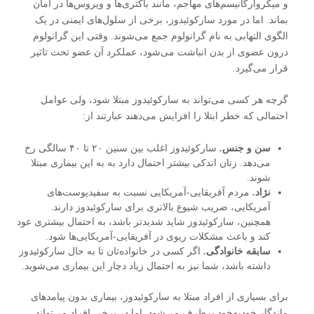
و میکروارگانیسم‌های مهاجم، مانند باکتری‌ها و ویروس‌ها در امان
بماند. اما در مورد سارکوئیدوز، برخی از سلول‌های ایمنی در یک
الگوی التهابی به نام گرانولوم جمع می‌شوند. وقتی این گرانولوم
درون عضوی از بدن انباشت می‌شود، عملکرد آن عضو تحت تاثیر
قرار می‌گیرد.
گرچه هر کسی می‌تواند به سارکوئیدوز مبتلا شود، ولی عوامل
احتمالی که خطر ابتلا را افزایش می‌دهند عبارتند از:
سن و جنس.
سارکوئیدوز اغلب بین سنین ۲۰ تا ۴۰ سالگی رخ
می‌دهد. زنان اندکی بیشتر احتمال دارد به به این بیماری مبتلا
شوند.
نژاد.
مردم آفریقایی-آمریکایی نسبت به سفیدپوست‌های
آمریکایی، ضریب شیوع بالاتری برای سارکوئیدوز دارند.
همچنین، سارکوئیدوز شاید شدیدتر باشد، به احتمال بیشتری عود
‌کند و باعث مشکلات ریوی در آفریقایی-آمریکایی‌ها ‌شود.
سابقه خانوادگی.
اگر کسی در خانواده‌تان تا به حال سارکوئیدوز
داشته باشد، شما نیز به احتمال زیاد دچار این بیماری می‌شوید.
برای بسیاری از افراد مبتلا به سارکوئیدوز، بیماری بدون پیامدهای
ماندگار خودبه‌خود برطرف می‌شود. اما در برخی افراد می‌تواند